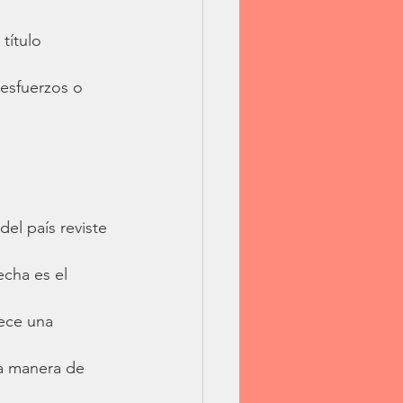
título 
esfuerzos o 
el país reviste 
echa es el 
ece una 
a manera de 