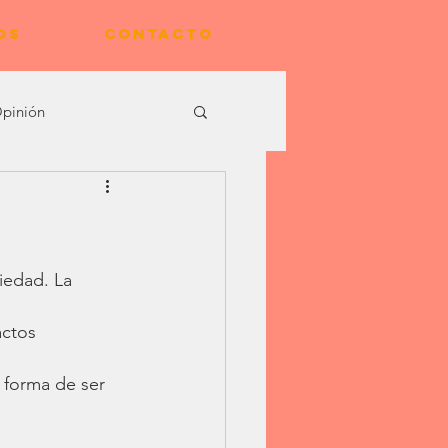
OS
CONTACTO
pinión
iedad. La 
actos 
forma de ser 