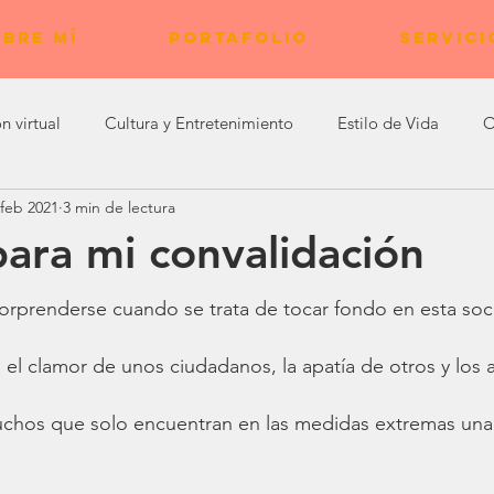
BRE MÍ
PORTAFOLIO
SERVICI
n virtual
Cultura y Entretenimiento
Estilo de Vida
O
 feb 2021
3 min de lectura
Experiencias de Bienestar
para mi convalidación
orprenderse cuando se trata de tocar fondo en esta soc
, el clamor de unos ciudadanos, la apatía de otros y los 
hos que solo encuentran en las medidas extremas una 