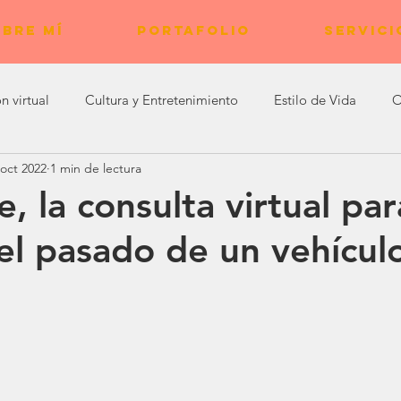
BRE MÍ
PORTAFOLIO
SERVICI
n virtual
Cultura y Entretenimiento
Estilo de Vida
O
 oct 2022
1 min de lectura
Experiencias de Bienestar
, la consulta virtual par
el pasado de un vehícul