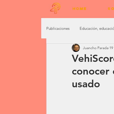
HOME
SO
Publicaciones
Educación, educació
Juancho Parada
19
Marketing Digital
Vivencias
VehiScore
conocer 
usado