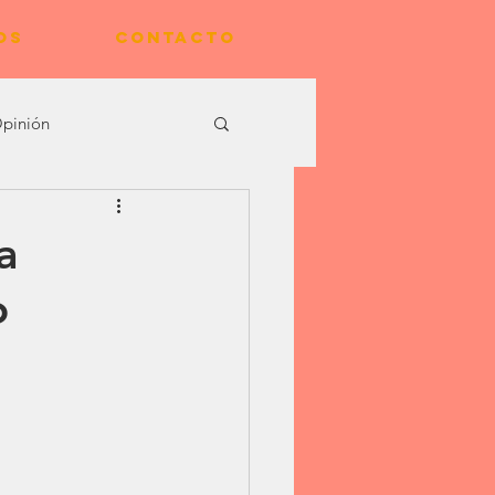
OS
CONTACTO
pinión
a
o