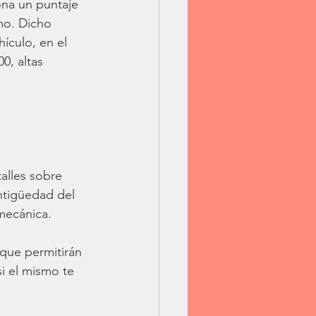
ona un puntaje 
mo. Dicho 
ículo, en el 
0, altas 
alles sobre 
ntigüedad del 
 mecánica.
que permitirán 
i el mismo te 