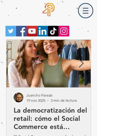
Juancho Parada
19 nov 2025
3 min de lectura
La democratización del
retail: cómo el Social
Commerce está
reescribiendo las reglas