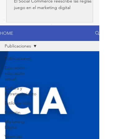
El Social Commerce reescribe las reglas del
del juego
juego en el marketing digital
HOME
Publicaciones
Publicaciones
Educación,
educación
virtual
Cultura y
Entretenimiento
Estilo de Vida
Opinión
Marketing
Digital
Vivencias