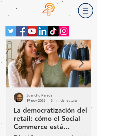
Juancho Parada
19 nov 2025
3 min de lectura
La democratización del
retail: cómo el Social
Commerce está
reescribiendo las reglas