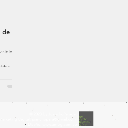
a de
isibles
za.
e...
© 2023 by JuanchoParada.
Marketing Digital:
juanchopara@gmail.com
Diseño:
www.ampg.com.co