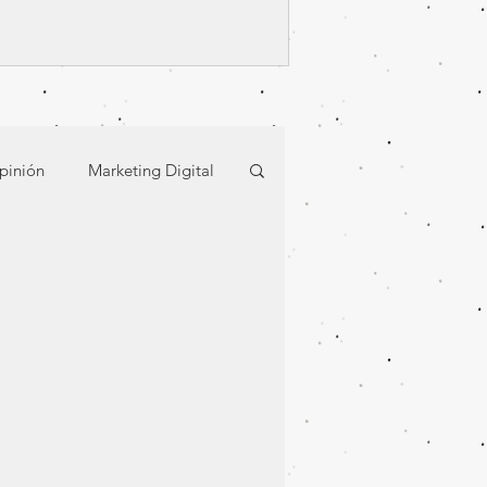
que surgen en territor
pinión
Marketing Digital