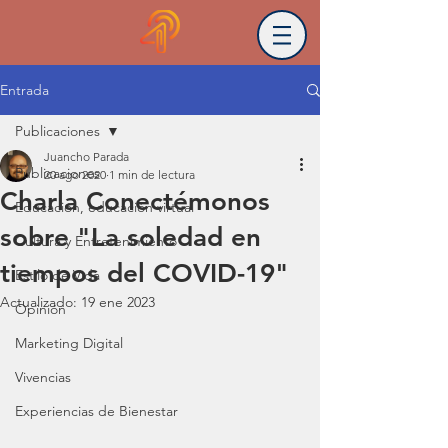
Entrada
Publicaciones
Juancho Parada
Publicaciones
20 ago 2020
1 min de lectura
Charla Conectémonos
Educación, educación virtual
sobre "La soledad en
Cultura y Entretenimiento
tiempos del COVID-19"
Estilo de Vida
Actualizado:
19 ene 2023
Opinión
Marketing Digital
Vivencias
Experiencias de Bienestar