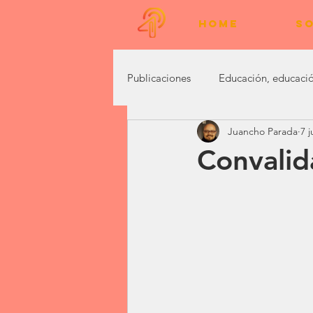
HOME
SO
Publicaciones
Educación, educació
Juancho Parada
7 j
Marketing Digital
Vivencias
Convalid