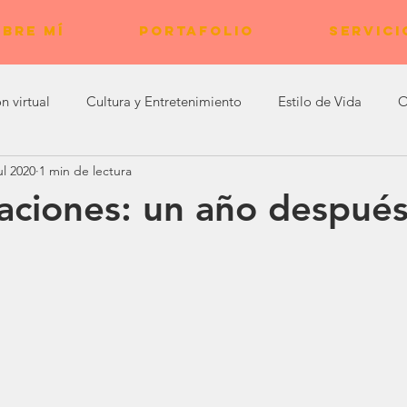
BRE MÍ
PORTAFOLIO
SERVICI
n virtual
Cultura y Entretenimiento
Estilo de Vida
O
ul 2020
1 min de lectura
Experiencias de Bienestar
aciones: un año despué