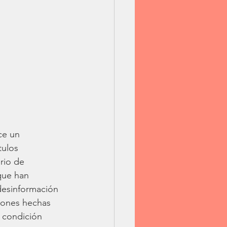
ce un 
tulos 
rio de 
que han 
desinformación 
siones hechas 
 condición 