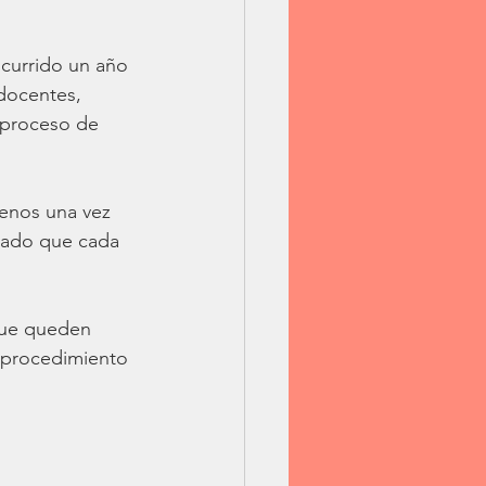
ocurrido un año 
 docentes, 
 proceso de 
menos una vez 
dado que cada 
que queden 
e procedimiento 