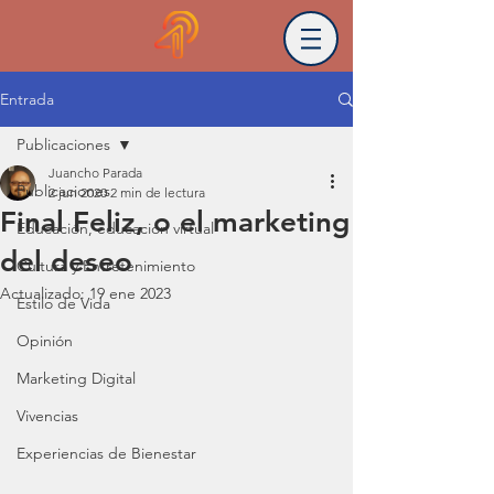
Entrada
Publicaciones
Juancho Parada
Publicaciones
2 jun 2020
2 min de lectura
Final Feliz, o el marketing
Educación, educación virtual
del deseo
Cultura y Entretenimiento
Actualizado:
19 ene 2023
Estilo de Vida
Opinión
Marketing Digital
Vivencias
Experiencias de Bienestar