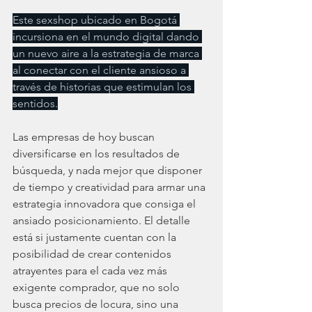
Este sexshop ubicado en Bogotá 
incursiona en el mundo digital dando 
un nuevo aire a la estrategia de marca 
al conectar con el cliente ansioso a 
través de historias que estimulan los 
sentidos.
Las empresas de hoy buscan 
diversificarse en los resultados de 
búsqueda, y nada mejor que disponer 
de tiempo y creatividad para armar una 
estrategia innovadora que consiga el 
ansiado posicionamiento. El detalle 
está si justamente cuentan con la 
posibilidad de crear contenidos 
atrayentes para el cada vez más 
exigente comprador, que no solo 
busca precios de locura, sino una 