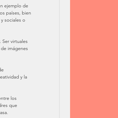
un ejemplo de 
s países, bien 
y sociales o 
Ser virtuales 
s de imágenes 
de 
atividad y la 
ntre los 
dres que 
asa. 