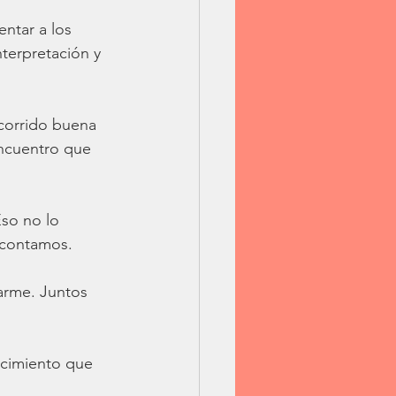
ntar a los 
terpretación y 
corrido buena 
encuentro que 
so no lo 
 contamos.
arme. Juntos 
ocimiento que 