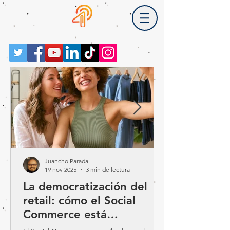
Juancho Parada
19 nov 2025
3 min de lectura
La democratización del
retail: cómo el Social
Commerce está
reescribiendo las reglas