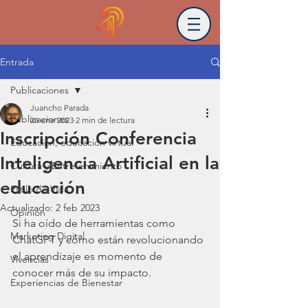
Entrada
Publicaciones
Juancho Parada
Publicaciones
26 ene 2023
2 min de lectura
Inscripción Conferencia
Educación, educación virtual
Inteligencia Artificial en la
Cultura y Entretenimiento
educación
Estilo de Vida
Actualizado:
2 feb 2023
Opinión
Si ha oído de herramientas como 
Marketing Digital
ChatGPT y cómo están revolucionando 
el aprendizaje es momento de 
Vivencias
conocer más de su impacto.
Experiencias de Bienestar