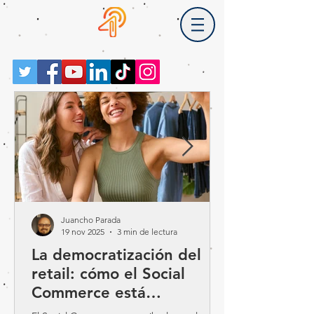
Juancho Parada
19 nov 2025
3 min de lectura
La democratización del
retail: cómo el Social
Commerce está
reescribiendo las reglas